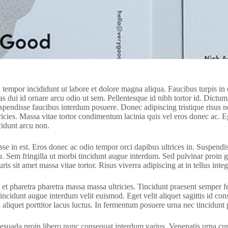
d tempor incididunt ut labore et dolore magna aliqua. Faucibus turpis 
stas dui id ornare arcu odio ut sem. Pellentesque id nibh tortor id. Dic
suspendisse faucibus interdum posuere. Donec adipiscing tristique risu
icies. Massa vitae tortor condimentum lacinia quis vel eros donec ac. Eg
cidunt arcu non.
se in est. Eros donec ac odio tempor orci dapibus ultrices in. Suspendiss
cu. Sem fringilla ut morbi tincidunt augue interdum. Sed pulvinar proin 
is sit amet massa vitae tortor. Risus viverra adipiscing at in tellus integ
 pharetra pharetra massa massa ultricies. Tincidunt praesent semper feu
incidunt augue interdum velit euismod. Eget velit aliquet sagittis id con
 aliquet porttitor lacus luctus. In fermentum posuere urna nec tincidunt
alesuada proin libero nunc consequat interdum varius. Venenatis urna cur