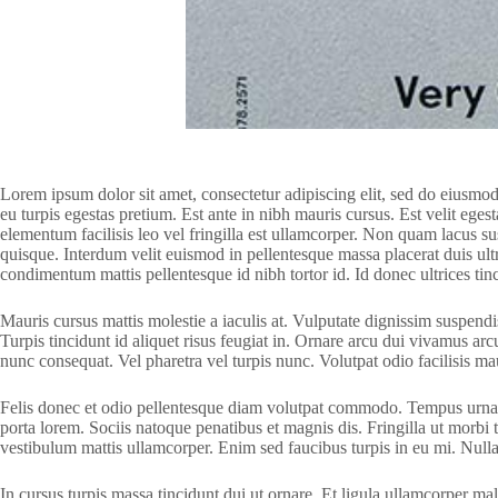
Lorem ipsum dolor sit amet, consectetur adipiscing elit, sed do eiusmo
eu turpis egestas pretium. Est ante in nibh mauris cursus. Est velit ege
elementum facilisis leo vel fringilla est ullamcorper. Non quam lacus 
quisque. Interdum velit euismod in pellentesque massa placerat duis ultr
condimentum mattis pellentesque id nibh tortor id. Id donec ultrices tin
Mauris cursus mattis molestie a iaculis at. Vulputate dignissim suspendis
Turpis tincidunt id aliquet risus feugiat in. Ornare arcu dui vivamus ar
nunc consequat. Vel pharetra vel turpis nunc. Volutpat odio facilisis maur
Felis donec et odio pellentesque diam volutpat commodo. Tempus urna et
porta lorem. Sociis natoque penatibus et magnis dis. Fringilla ut morbi t
vestibulum mattis ullamcorper. Enim sed faucibus turpis in eu mi. Nulla
In cursus turpis massa tincidunt dui ut ornare. Et ligula ullamcorper m