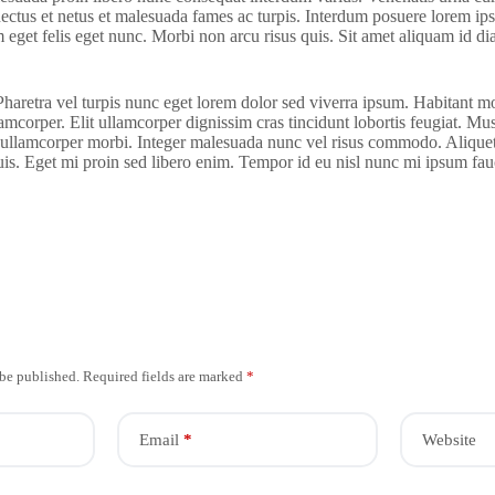
enectus et netus et malesuada fames ac turpis. Interdum posuere lorem ip
am eget felis eget nunc. Morbi non arcu risus quis. Sit amet aliquam id d
retra vel turpis nunc eget lorem dolor sed viverra ipsum. Habitant morb
corper. Elit ullamcorper dignissim cras tincidunt lobortis feugiat. Mus
sed ullamcorper morbi. Integer malesuada nunc vel risus commodo. Aliquet
is. Eget mi proin sed libero enim. Tempor id eu nisl nunc mi ipsum fau
 be published.
Required fields are marked
*
Email
*
Website