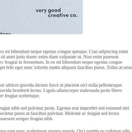
in eu mi bibendum neque egestas congue quisque. Cras adipiscing enim
tum sit amet justo donec enim diam vulputate ut. Non enim praesent
s nec feugiat in fermentum. In eu mi bibendum neque egestas congue
et felis eget nunc lobortis mattis aliquam faucibus purus. Tellus at urna
e ultrices gravida dictum fusce ut placerat orci nulla pellentesque.
gravida hendrerit lectus. Ligula ullamcorper malesuada proin libero
er feugiat scelerisque.
giat nibh sed pulvinar proin. Egestas erat imperdiet sed euismod nisi
sectetur purus ut faucibus pulvinar. Molestie ac feugiat sed lectus
 praesent semper feugiat nibh.
sus eget nunc scelerisque viverra mauris. Orci sagittis eu volutpat odio